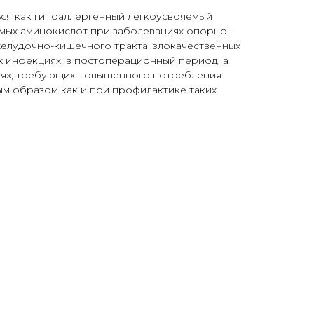
ся как гипоаллергенный легкоусвояемый
имых аминокислот при заболеваниях опорно-
желудочно-кишечного тракта, злокачественных
 инфекциях, в постоперационный период, а
иях, требующих повышенного потребления
ым образом как и при профилактике таких