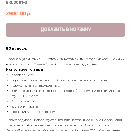
SKU0001-2
2900,00
р.
ДОБАВИТЬ В КОРЗИНУ
80 капсул.
OmeCap (Авиценна) — источник незаменимых полиненасыщенных
жирных кислот Омега-3, необходимых для здоровья.
Используется при
воспалениях
сердечно-сосудистых проблемах, высоком холестерине
гормональных нарушениях
для поддержания здоровья нервной системы и когнитивных
функций мозга
беременности
аллергия, астма
пост-вирусный синдром
Производитель использует высококачественное сырье норвежской
компании BASF из диких рыб холодных вод Скандинавии.
Омега-3 в натуральной триглицеридной форме (TG) обеспечивает