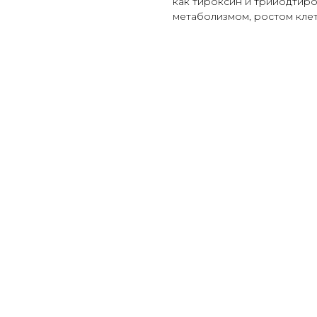
как тироксин и трийодтиро
метаболизмом, ростом клет