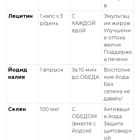
в
Лецитин
1 капс х 3
С
Эмульгац
р/день
КАЖДОЙ
ия жиров.
едой
Улучшени
е оттока
желчи.
Поддержк
а печени
Йодид
1 впрыск
За 10 мин
Восполне
калия
до ОБЕДА
ние йода.
Без
селена не
давать!
Селен
100 мкг
С
Активаци
ОБЕДОМ
я йода.
(вместе с
Защита
йодом)
щитовидн
ой