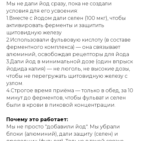
Мы не дали йод сразу, пока не создали
условия для его усвоения:
1.Вместе с йодом дали селен (100 мкг), чтобы
активировать ферменты и защитить
щитовидную железу
2.Использовали фульвовую кислоту (в составе
ферментного комплекса) — она связывает
алюминий, освобождая рецепторы для йода
3.Дали йод в минимальной дозе (один впрыск
йодида калия) — не люголь, не высокие дозы,
чтобы не перегружать щитовидную железу с
узлом.
4.Строгое время приёма — только в обед, за 10
минут до ферментов, чтобы фульват и селен
были в крови в пиковой концентрации.
Почему это работает:
Мы не просто "добавили йод". Мы убрали
блоки
(алюминий), дали защиту
(селен) и