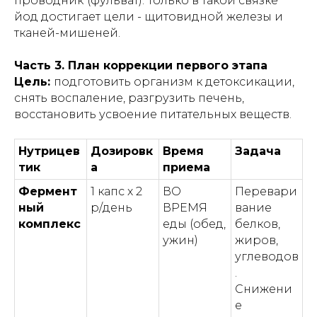
проводник
(фульват). Только в такой связке
йод достигает цели - щитовидной железы и
тканей-мишеней.
Часть 3. План коррекции первого этапа
Цель:
подготовить организм к детоксикации,
снять воспаление, разгрузить печень,
восстановить усвоение питательных веществ.
Нутрицев
Дозировк
Время
Задача
тик
а
приема
Фермент
1 капс х 2
ВО
Перевари
ный
р/день
ВРЕМЯ
вание
комплекс
еды (обед,
белков,
ужин)
жиров,
углеводов
.
Снижени
е