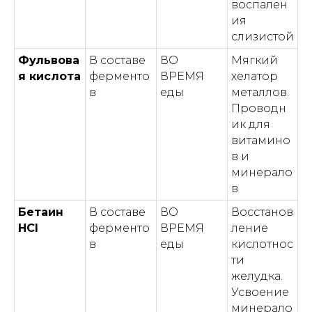
воспален
ия
слизистой
Фульвова
В составе
ВО
Мягкий
я кислота
ферменто
ВРЕМЯ
хелатор
в
еды
металлов.
Проводн
ик для
витамино
в и
минерало
в
Бетаин
В составе
ВО
Восстанов
HCl
ферменто
ВРЕМЯ
ление
в
еды
кислотнос
ти
желудка.
Усвоение
минерало