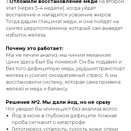
3.
Отложили восстановление меди
на второй
этап (через 3–4 недели), когда уйдёт
воспаление и наладится усвоение жиров.
Тогда дадим глицинат меди, и она пойдёт на
синтез церулоплазмина, который сам выведет
избыток железа.
Почему это работает:
Мы не лечим анализ, мы чиним механизм.
Цинк здесь был бы помехой. Он бы подавил и
без того дефицитную медь, ухудшил транспорт
железа и усилил оксидативный стресс. А мы
восстановили систему, которая сама привела
железо и медь к балансу.
Решение №2. Мы дали йод, но не сразу
Что увидел бы клиницист без анализа волос:
Йод в моче в глубоком дефиците. Кожная
проба сигналит о катастрофе.
Гипотиреоз, усталость, сухость кожи, отеки.