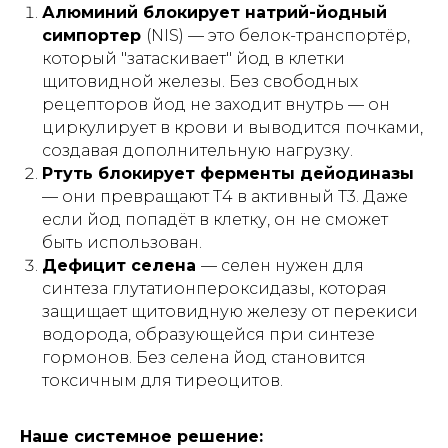
Алюминий блокирует натрий-йодный
симпортер
(NIS) — это белок-транспортёр,
который "затаскивает" йод в клетки
щитовидной железы. Без свободных
рецепторов йод не заходит внутрь — он
циркулирует в крови и выводится почками,
создавая дополнительную нагрузку.
Ртуть блокирует ферменты дейодиназы
— они превращают Т4 в активный Т3. Даже
если йод попадёт в клетку, он не сможет
быть использован.
Дефицит селена
— селен нужен для
синтеза глутатионпероксидазы, которая
защищает щитовидную железу от перекиси
водорода, образующейся при синтезе
гормонов. Без селена йод становится
токсичным для тиреоцитов.
Наше системное решение: