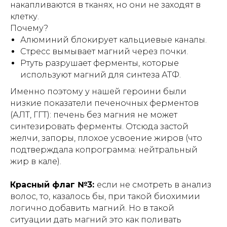
накапливаются в тканях, но они не заходят в
клетку.
Почему?
Алюминий блокирует кальциевые каналы.
Стресс вымывает магний через почки.
Ртуть разрушает ферменты, которые
используют магний для синтеза АТФ.
Именно поэтому у нашей героини были
низкие показатели печеночных ферментов
(АЛТ, ГГТ): печень без магния не может
синтезировать ферменты. Отсюда застой
желчи, запоры, плохое усвоение жиров (что
подтверждала копрограмма: нейтральный
жир в кале).
Красный флаг №3:
если не смотреть в анализ
волос, то, казалось бы, при такой биохимии
логично добавить магний. Но в такой
ситуации дать магний это как поливать