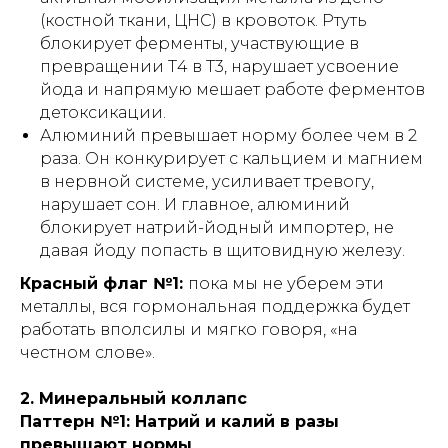
(костной ткани, ЦНС) в кровоток. Ртуть
блокирует ферменты, участвующие в
превращении Т4 в Т3, нарушает усвоение
йода и напрямую мешает работе ферментов
детоксикации.
Алюминий превышает норму более чем в 2
раза. Он конкурирует с кальцием и магнием
в нервной системе, усиливает тревогу,
нарушает сон. И главное, алюминий
блокирует натрий-йодный импортер, не
давая йоду попасть в щитовидную железу.
Красный флаг №1:
пока мы не уберем эти
металлы, вся гормональная поддержка будет
работать вполсилы и мягко говоря, «на
честном слове».
2. Минеральный коллапс
Паттерн №1: Натрий и калий в разы
превышают нормы