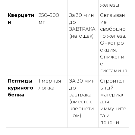
железы
Кверцети
250–500
За 30 мин
Связыван
н
мг
до
ие
ЗАВТРАКА
свободно
(натощак)
го железа.
Онкопрот
екция.
Снижени
е
гистамина
Пептиды
1 мерная
ЗА 30 мин
Строител
куриного
ложка
до
ьный
белка
завтрака
материал
(вместе с
для
кверцети
иммуните
ном)
та и
печени