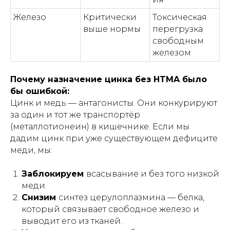
Железо
Критически
Токсическая
выше нормы
перегрузка
свободным
железом
Почему назначение цинка без HTMA было
бы ошибкой:
Цинк и медь — антагонисты. Они конкурируют
за один и тот же транспортёр
(металлотионеин) в кишечнике. Если мы
дадим цинк при уже существующем дефиците
меди, мы:
Заблокируем
всасывание и без того низкой
меди.
Снизим
синтез церулоплазмина — белка,
который связывает свободное железо и
выводит его из тканей.