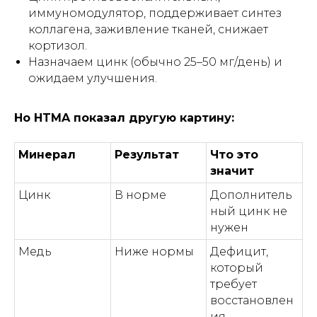
иммуномодулятор, поддерживает синтез
коллагена, заживление тканей, снижает
кортизол.
Назначаем цинк (обычно 25–50 мг/день) и
ожидаем улучшения.
Но HTMA показал другую картину:
Минерал
Результат
Что это
значит
Цинк
В норме
Дополнитель
ный цинк не
нужен
Медь
Ниже нормы
Дефицит,
который
требует
восстановлен
ия