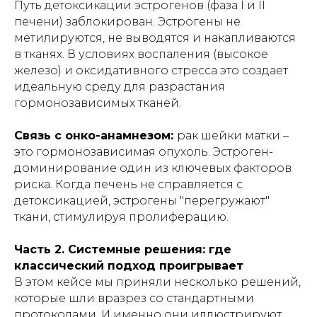
Путь детоксикации эстрогенов (фаза I и II
печени) заблокирован. Эстрогены не
метилируются, не выводятся и накапливаются
в тканях. В условиях воспаления (высокое
железо) и оксидативного стресса это создает
идеальную среду для разрастания
гормонозависимых тканей.
Связь с онко-анамнезом:
рак шейки матки –
это гормонозависимая опухоль. Эстроген-
доминирование один из ключевых факторов
риска. Когда печень не справляется с
детоксикацией, эстрогены "перегружают"
ткани, стимулируя пролиферацию.
Часть 2. Системные решения: где
классический подход проигрывает
В этом кейсе мы приняли несколько решений,
которые шли вразрез со стандартными
протоколами. И именно они иллюстрируют