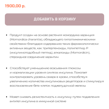
1900,00
р.
ДОБАВИТЬ В КОРЗИНУ
Продукт создан на основе растения момордика харанция
(Momordica charantia), обладающего гипогликемическими
свойствами благодаря содержанию таких фармакологически
активных веществ, как: тритерпеноиды, полипептид-Р
(инсулиноподобный пептид), алкалоиды (Momordicin),
стероидное соединение харантин
Способствует уменьшению всасывания глюкозы
и нормализации уровня синтеза инсулина. Помогает
контролировать уровень сахара в крови, способствуя
увеличению количества инсулиновых рецепторов и стимулируя
восстановление бета-клеток поджелудочной железы
Может снижать резистентность к инсулину путем подавления
антител инсулина в иммунной системе