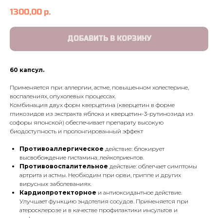
1300,00
р.
ДОБАВИТЬ В КОРЗИНУ
60 капсул.
Применяется при: аллергии, астме, повышенном холестерине,
воспалениях, опухолевых процессах.
Комбинация двух форм кверцетина (кверцетин в форме
гликозидов из экстракта яблока и кверцетин-3-рутинозида из
софоры японской) обеспечивает препарату высокую
биодоступность и пролонгированный эффект
Противоаллергическое
действие: блокирует
высвобождение гистамина, лейкотриентов.
Противовоспалительное
действие: облегчает симптомы
артрита и астмы. Необходим при орви, гриппе и других
вирусных заболеваниях.
Кардиопротекторное
и антиоксидантное действие.
Улучшает функцию эндотелия сосудов. Применяется при
атеросклерозе и в качестве профилактики инсультов и