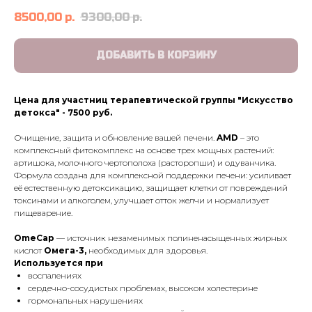
8500,00
р.
9300,00
р.
ДОБАВИТЬ В КОРЗИНУ
Цена для участниц терапевтической группы "Искусство
детокса" - 7500 руб.
Очищение, защита и обновление вашей печени.
AMD
– это
комплексный фитокомплекс на основе трех мощных растений:
артишока, молочного чертополоха (расторопши) и одуванчика.
Формула создана для комплексной поддержки печени: усиливает
её естественную детоксикацию, защищает клетки от повреждений
токсинами и алкоголем, улучшает отток желчи и нормализует
пищеварение.
OmeCap
— источник незаменимых полиненасыщенных жирных
кислот
Омега-3,
необходимых для здоровья.
Используется при
воспалениях
сердечно-сосудистых проблемах, высоком холестерине
гормональных нарушениях