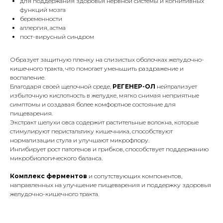
для поддержания здоровья нервной системы и когнитивных
функций мозга
беременности
аллергия, астма
пост-вирусный синдром
Образует защитную пленку на слизистых оболочках желудочно-
кишечного тракта, что помогает уменьшить раздражение и
воспаление.
Благодаря своей щелочной среде,
РЕГЕНЕР-ОЛ
нейтрализует
избыточную кислотность в желудке, мягко снимая неприятные
симптомы и создавая более комфортное состояние для
пищеварения.
Экстракт шелухи овса содержит растительные волокна, которые
стимулируют перистальтику кишечника, способствуют
нормализации стула и улучшают микрофлору.
Ингибирует рост патогенов и грибков, способствует поддержанию
микробиологического баланса.
Комплекс ферментов
и сопутствующих компонентов,
направленных на улучшение пищеварения и поддержку здоровья
желудочно-кишечного тракта.