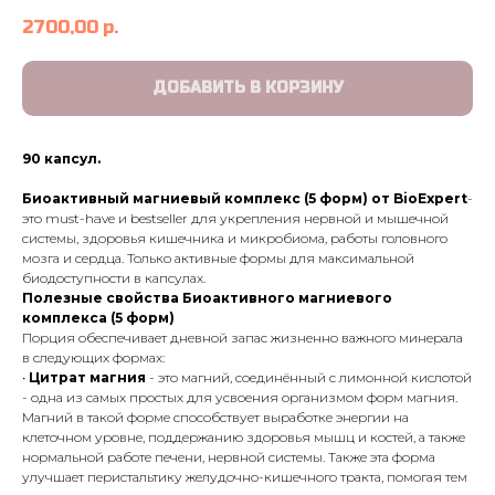
2700,00
р.
ДОБАВИТЬ В КОРЗИНУ
90 капсул.
Биоактивный магниевый комплекс (5 форм) от BioExpert
-
это must-have и bestseller для укрепления нервной и мышечной
системы, здоровья кишечника и микробиома, работы головного
мозга и сердца. Только активные формы для максимальной
биодоступности в капсулах.
Полезные свойства Биоактивного магниевого
комплекса (5 форм)
Порция обеспечивает дневной запас жизненно важного минерала
в следующих формах:
•
Цитрат магния
- это магний, соединённый с лимонной кислотой
- одна из самых простых для усвоения организмом форм магния.
Магний в такой форме способствует выработке энергии на
клеточном уровне, поддержанию здоровья мышц и костей, а также
нормальной работе печени, нервной системы. Также эта форма
улучшает перистальтику желудочно-кишечного тракта, помогая тем