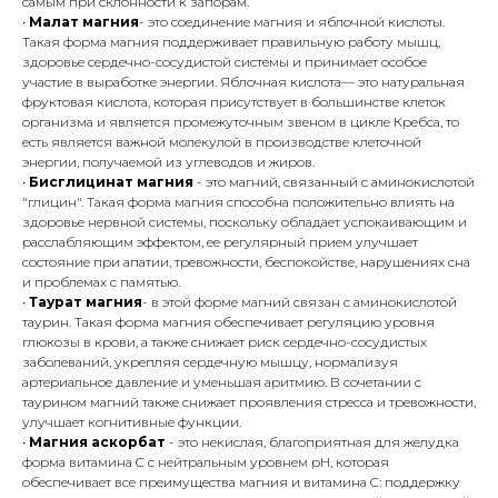
самым при склонности к запорам.
•
Малат магния
- это соединение магния и яблочной кислоты.
Такая форма магния поддерживает правильную работу мышц,
здоровье сердечно-сосудистой системы и принимает особое
участие в выработке энергии. Яблочная кислота— это натуральная
фруктовая кислота, которая присутствует в большинстве клеток
организма и является промежуточным звеном в цикле Кребса, то
есть является важной молекулой в производстве клеточной
энергии, получаемой из углеводов и жиров.
•
Бисглицинат магния
- это магний, связанный с аминокислотой
"глицин". Такая форма магния способна положительно влиять на
здоровье нервной системы, поскольку обладает успокаивающим и
расслабляющим эффектом, ее регулярный прием улучшает
состояние при апатии, тревожности, беспокойстве, нарушениях сна
и проблемах с памятью.
•
Таурат магния
- в этой форме магний связан с аминокислотой
таурин. Такая форма магния обеспечивает регуляцию уровня
глюкозы в крови, а также снижает риск сердечно-сосудистых
заболеваний, укрепляя сердечную мышцу, нормализуя
артериальное давление и уменьшая аритмию. В сочетании с
таурином магний также снижает проявления стресса и тревожности,
улучшает когнитивные функции.
•
Магния аскорбат
- это некислая, благоприятная для желудка
форма витамина C с нейтральным уровнем pH, которая
обеспечивает все преимущества магния и витамина C: поддержку