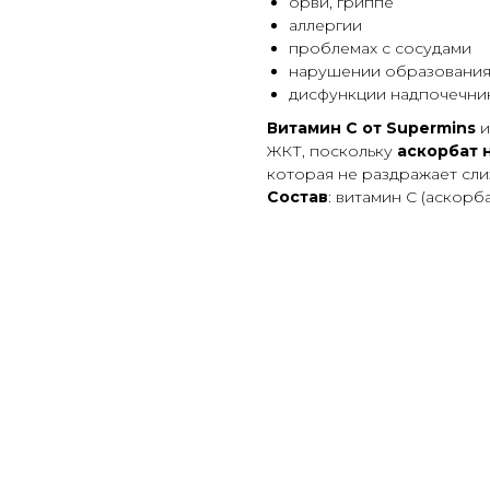
орви, гриппе
аллергии
проблемах с сосудами
нарушении образования
дисфункции надпочечни
Витамин С от Supermins
и
ЖКТ, поскольку
аскорбат 
которая не раздражает сли
Состав
: витамин С (аскорба