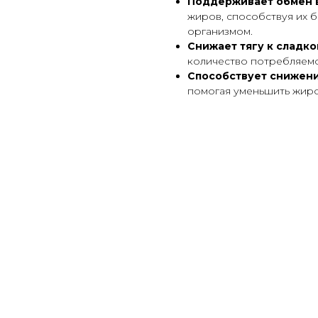
Поддерживает обмен
жиров, способствуя их 
организмом.
Снижает тягу к сладк
количество потребляемо
Способствует снижен
помогая уменьшить жир