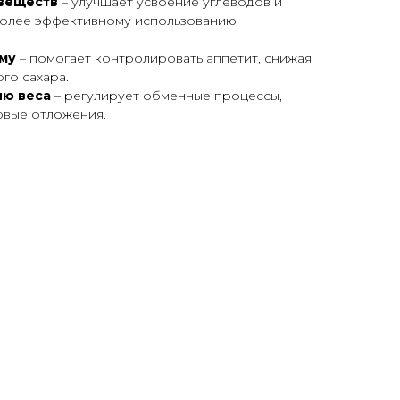
 веществ
– улучшает усвоение углеводов и
более эффективному использованию
ому
– помогает контролировать аппетит, снижая
го сахара.
ию веса
– регулирует обменные процессы,
овые отложения.