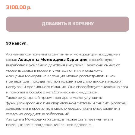
3100,00
р.
ДОБАВИТЬ В КОРЗИНУ
90 капсул.
Активные компоненты харантинин и момордицин, входящие в
состав
Авиценна Момордика Харанция
, способствуют
выработке и усилению действия инсулина. Также они снижают
уровень сахара в крови и уменьшают тягу к сладкому.
Авиценна Момордика Харанция можно рассматривать и как
препарат для похудения, при условии регулярных физических
нагрузок и правильного питания. Она способствует снижению веса
и помогает в борьбе c метаболическим синдромом.
Также регулярный прием препарата может улучшить
функционирование пищеварительной системы и снизить уровень
холестерина в крови, что в свою очередь снизит риск развития
сердечно-сосудистых заболеваний.
Авиценна Момордика Харанция может стать незаменимым
помощником в поддержании вашего здоровья.